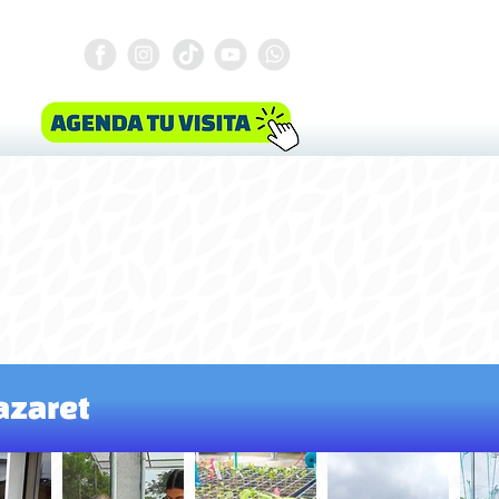
#SomosNazaret
azaret