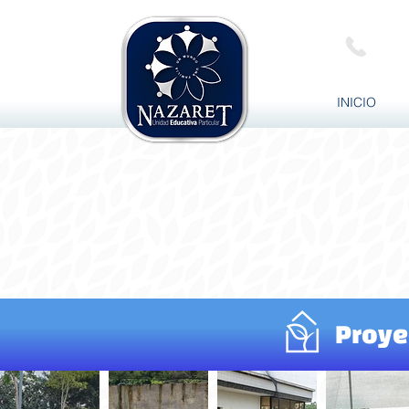
099 
INICIO
Proye