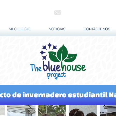
info@nazaret.edu.ec
424 0848 / 098 717 5342
MI COLEGIO
NOTICIAS
CONTÁCTENOS
cto de invernadero estudiantil N